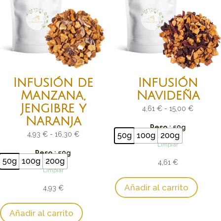
Infusión de
Infusión
Manzana,
Navideña
Jengibre y
Rango
4,61
€
-
15,00
€
Naranja
de
Peso
: 50g
Rango
precios:
4,93
€
-
16,30
€
50g
100g
200g
Limpiar
de
desde
Peso
: 50g
precios:
4,61 €
50g
100g
200g
4,61
€
Limpiar
desde
hasta
4,93 €
15,00 €
Añadir al carrito
4,93
€
hasta
16,30 €
Añadir al carrito