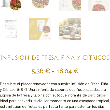
Infusión de Fresa, Piña y Cítricos
Rango
5,36
€
-
18,04
€
de
precios:
Descubre el placer renovador con nuestra Infusión de Fresa, Piña
desde
y Cítricos. 🌺🍍🍋 Una sinfonía de sabores que fusiona la dulzura
5,36 €
jugosa de la fresa y la piña con el toque vibrante de los cítricos.
hasta
Ideal para convertir cualquier momento en una escapada tropical,
18,04 €
esta infusión de frutas es perfecta tanto para calentar los días