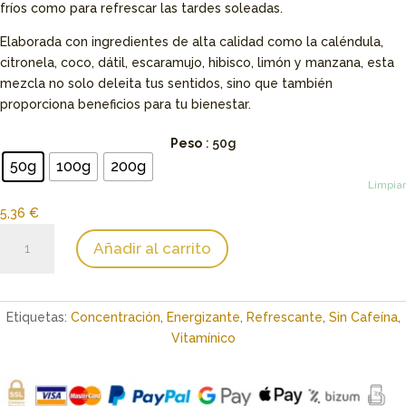
fríos como para refrescar las tardes soleadas.
Elaborada con ingredientes de alta calidad como la caléndula,
citronela, coco, dátil, escaramujo, hibisco, limón y manzana, esta
mezcla no solo deleita tus sentidos, sino que también
proporciona beneficios para tu bienestar.
Peso
: 50g
50g
100g
200g
Limpiar
5,36
€
Infusión
Añadir al carrito
de
Fresa,
Piña
y
Etiquetas:
Concentración
,
Energizante
,
Refrescante
,
Sin Cafeína
,
Cítricos
Vitamínico
cantidad