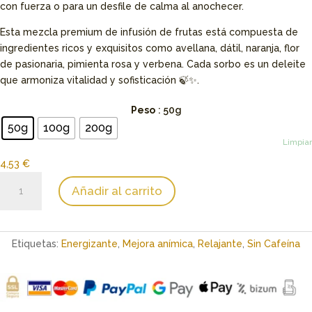
con fuerza o para un desfile de calma al anochecer.
Esta mezcla premium de infusión de frutas está compuesta de
ingredientes ricos y exquisitos como avellana, dátil, naranja, flor
de pasionaria, pimienta rosa y verbena. Cada sorbo es un deleite
que armoniza vitalidad y sofisticación 🍃✨.
Peso
: 50g
50g
100g
200g
Limpiar
4,53
€
Infusión
Añadir al carrito
de
Guaraná
y
Rosa
Etiquetas:
Energizante
,
Mejora anímica
,
Relajante
,
Sin Cafeína
cantidad