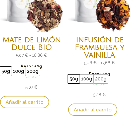
Mate de Limón
Infusión de
Dulce BIO
Frambuesa y
Vainilla
Rango
5,07
€
-
16,86
€
de
Rango
5,28
€
-
17,68
€
Peso
: 50g
precios:
de
50g
100g
200g
Peso
: 50g
Limpiar
desde
precios:
50g
100g
200g
Limpiar
5,07 €
desde
5,07
€
hasta
5,28 €
5,28
€
16,86 €
hasta
Añadir al carrito
17,68 €
Añadir al carrito