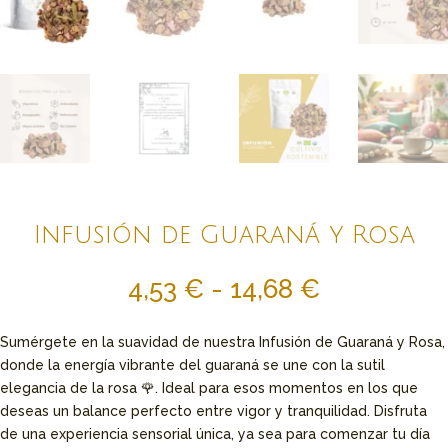
Infusión de Guaraná y Rosa
Rango
4,53
€
-
14,68
€
de
precios:
Sumérgete en la suavidad de nuestra Infusión de Guaraná y Rosa,
desde
donde la energía vibrante del guaraná se une con la sutil
4,53 €
elegancia de la rosa 🌹. Ideal para esos momentos en los que
hasta
deseas un balance perfecto entre vigor y tranquilidad. Disfruta
14,68 €
de una experiencia sensorial única, ya sea para comenzar tu día