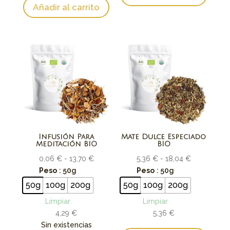
Añadir al carrito
Infusión Para
Mate Dulce Especiado
Meditación BIO
BIO
Rango
Rango
0,06
€
-
13,70
€
5,36
€
-
18,04
€
de
de
Peso
: 50g
Peso
: 50g
precios:
precios:
50g
100g
200g
50g
100g
200g
desde
desde
Limpiar
Limpiar
0,06 €
5,36 €
4,29
€
5,36
€
hasta
hasta
Sin existencias
13,70 €
18,04 €