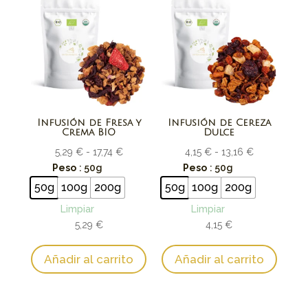
Infusión de Fresa y
Infusión de Cereza
Crema BIO
Dulce
Rango
Rango
5,29
€
-
17,74
€
4,15
€
-
13,16
€
de
de
Peso
: 50g
Peso
: 50g
precios:
precios:
50g
100g
200g
50g
100g
200g
desde
desde
Limpiar
Limpiar
5,29 €
4,15 €
5,29
€
4,15
€
hasta
hasta
17,74 €
13,16 €
Añadir al carrito
Añadir al carrito