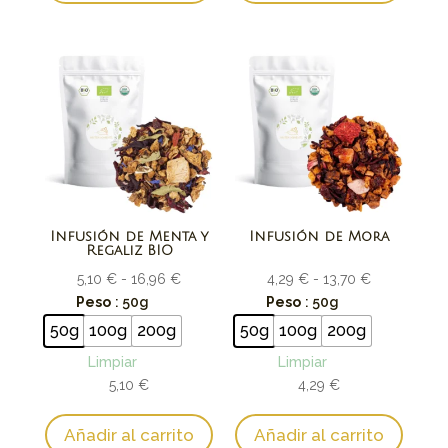
Infusión de Menta y
Infusión de Mora
Regaliz BIO
Rango
Rango
5,10
€
-
16,96
€
4,29
€
-
13,70
€
de
de
Peso
: 50g
Peso
: 50g
precios:
precios:
50g
100g
200g
50g
100g
200g
desde
desde
Limpiar
Limpiar
5,10 €
4,29 €
5,10
€
4,29
€
hasta
hasta
16,96 €
13,70 €
Añadir al carrito
Añadir al carrito