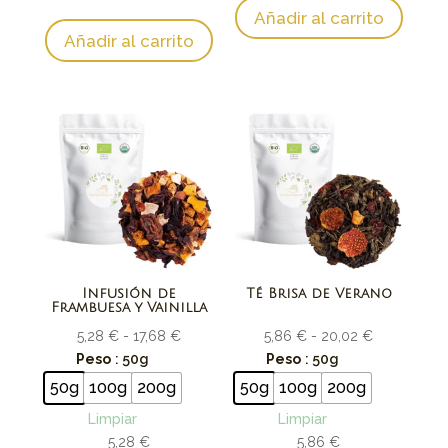
Añadir al carrito
Añadir al carrito
Infusión de
Té Brisa de Verano
Frambuesa y Vainilla
Rango
Rango
5,28
€
-
17,68
€
5,86
€
-
20,02
€
de
de
Peso
: 50g
Peso
: 50g
precios:
precios:
50g
100g
200g
50g
100g
200g
desde
desde
Limpiar
Limpiar
5,28 €
5,86 €
5,28
€
5,86
€