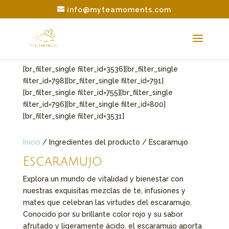
info@myteamoments.com
[br_filter_single filter_id=3536][br_filter_single
filter_id=798][br_filter_single filter_id=791]
[br_filter_single filter_id=755][br_filter_single
filter_id=796][br_filter_single filter_id=800]
[br_filter_single filter_id=3531]
Inicio
/ Ingredientes del producto / Escaramujo
Escaramujo
Explora un mundo de vitalidad y bienestar con
nuestras exquisitas mezclas de té, infusiones y
mates que celebran las virtudes del escaramujo.
Conocido por su brillante color rojo y su sabor
afrutado y ligeramente ácido, el escaramujo aporta