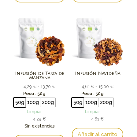
Infusión de Tarta de
Infusión Navideña
Manzana
Rango
Rango
4,29
€
-
13,70
€
4,61
€
-
15,00
€
de
de
Peso
: 50g
Peso
: 50g
precios:
precios:
50g
100g
200g
50g
100g
200g
desde
desde
Limpiar
Limpiar
4,29 €
4,61 €
4,29
€
4,61
€
hasta
hasta
Sin existencias
13,70 €
15,00 €
Añadir al carrito