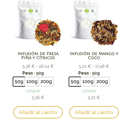
Infusión de Fresa,
Infusión de Mango y
Piña y Cítricos
Coco
Rango
Rango
5,36
€
-
18,04
€
5,22
€
-
17,48
€
de
de
Peso
: 50g
Peso
: 50g
precios:
precios:
50g
100g
200g
50g
100g
200g
desde
desde
Limpiar
Limpiar
5,36 €
5,22 €
5,36
€
5,22
€
hasta
hasta
18,04 €
17,48 €
Añadir al carrito
Añadir al carrito