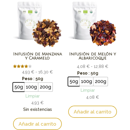
Infusión de Manzana
Infusión de Melón y
y Caramelo
Albaricoque
Rango
4,08
€
-
12,88
€
Rango
Valorado
4,93
€
-
16,30
€
de
Peso
: 50g
con
de
Peso
: 50g
4.00
precios:
50g
100g
200g
de 5
precios:
desde
50g
100g
200g
Limpiar
desde
4,08 €
Limpiar
4,08
€
4,93 €
hasta
4,93
€
hasta
12,88 €
Sin existencias
Añadir al carrito
16,30 €
Añadir al carrito