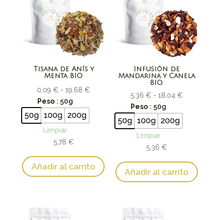
Tisana de Anís y
Infusión de
Menta BIO
Mandarina y Canela
BIO.
Rango
0,09
€
-
19,68
€
Rango
5,36
€
-
18,04
€
de
Peso
: 50g
de
Peso
: 50g
precios:
50g
100g
200g
precios:
50g
100g
200g
desde
desde
Limpiar
0,09 €
Limpiar
5,36 €
5,78
€
hasta
5,36
€
hasta
19,68 €
18,04 €
Añadir al carrito
Añadir al carrito