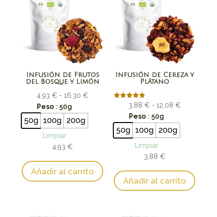
Infusión de Frutos
Infusión de Cereza y
del Bosque y Limón
Plátano
Rango
4,93
€
-
16,30
€
Rango
Valorado
3,88
€
-
12,08
€
de
Peso
: 50g
con
de
Peso
: 50g
5.00
precios:
50g
100g
200g
de 5
precios:
desde
50g
100g
200g
Limpiar
desde
4,93 €
Limpiar
4,93
€
3,88 €
hasta
3,88
€
hasta
16,30 €
Añadir al carrito
12,08 €
Añadir al carrito