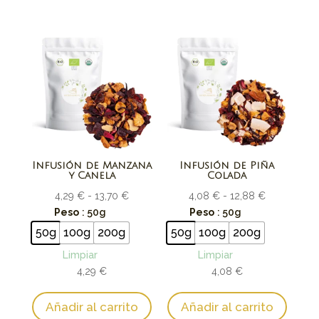
Infusión de Manzana
Infusión de Piña
y Canela
Colada
Rango
Rango
4,29
€
-
13,70
€
4,08
€
-
12,88
€
de
de
Peso
: 50g
Peso
: 50g
precios:
precios:
50g
100g
200g
50g
100g
200g
desde
desde
Limpiar
Limpiar
4,29 €
4,08 €
4,29
€
4,08
€
hasta
hasta
13,70 €
12,88 €
Añadir al carrito
Añadir al carrito