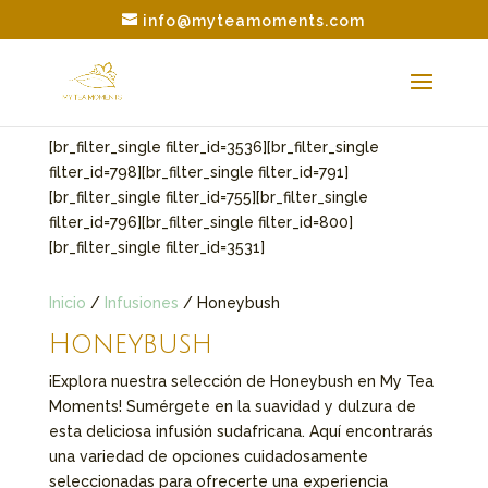
info@myteamoments.com
[br_filter_single filter_id=3536][br_filter_single
filter_id=798][br_filter_single filter_id=791]
[br_filter_single filter_id=755][br_filter_single
filter_id=796][br_filter_single filter_id=800]
[br_filter_single filter_id=3531]
Inicio
/
Infusiones
/ Honeybush
Honeybush
¡Explora nuestra selección de Honeybush en My Tea
Moments! Sumérgete en la suavidad y dulzura de
esta deliciosa infusión sudafricana. Aquí encontrarás
una variedad de opciones cuidadosamente
seleccionadas para ofrecerte una experiencia