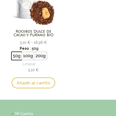
Rooibos Dulce de
Cacao y Plátano BIO
Rango
5,10
€
-
16,96
€
de
Peso
: 50g
precios:
50g
100g
200g
desde
Limpiar
5,10 €
5,10
€
hasta
16,96 €
Añadir al carrito
Mi Cuenta