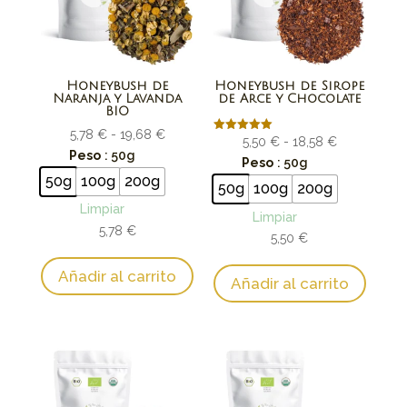
Honeybush de
Honeybush de Sirope
Naranja y Lavanda
de Arce y Chocolate
BIO
Rango
5,78
€
-
19,68
€
Rango
Valorado
5,50
€
-
18,58
€
con
de
Peso
: 50g
de
Peso
: 50g
5.00
de 5
precios:
50g
100g
200g
precios:
50g
100g
200g
desde
desde
Limpiar
5,78 €
Limpiar
5,50 €
5,78
€
hasta
5,50
€
hasta
19,68 €
18,58 €
Añadir al carrito
Añadir al carrito