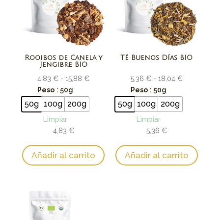
Rooibos de Canela y
Té Buenos Días BIO
Jengibre BIO
Rango
Rango
4,83
€
-
15,88
€
5,36
€
-
18,04
€
de
de
Peso
: 50g
Peso
: 50g
precios:
precios:
50g
100g
200g
50g
100g
200g
desde
desde
Limpiar
Limpiar
4,83 €
5,36 €
4,83
€
5,36
€
hasta
hasta
15,88 €
18,04 €
Añadir al carrito
Añadir al carrito