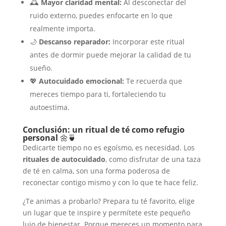
🕰️
Mayor claridad mental:
Al desconectar del
ruido externo, puedes enfocarte en lo que
realmente importa.
🌙
Descanso reparador:
Incorporar este ritual
antes de dormir puede mejorar la calidad de tu
sueño.
💖
Autocuidado emocional:
Te recuerda que
mereces tiempo para ti, fortaleciendo tu
autoestima.
Conclusión: un ritual de té como refugio
personal
🌼🍵
Dedicarte tiempo no es egoísmo, es necesidad. Los
rituales de autocuidado
, como disfrutar de una taza
de té en calma, son una forma poderosa de
reconectar contigo mismo y con lo que te hace feliz.
¿Te animas a probarlo? Prepara tu té favorito, elige
un lugar que te inspire y permítete este pequeño
lujo de bienestar. Porque mereces un momento para