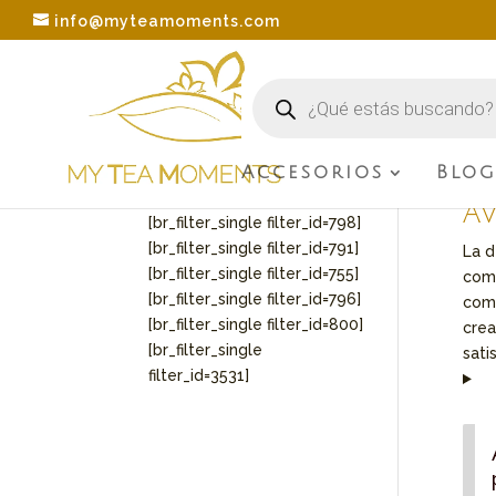
info@myteamoments.com
Búsqueda
de
productos
Accesorios
Blo
[br_filter_single
Inici
filter_id=3536]
Av
[br_filter_single filter_id=798]
[br_filter_single filter_id=791]
La d
[br_filter_single filter_id=755]
comp
[br_filter_single filter_id=796]
como
[br_filter_single filter_id=800]
crea
[br_filter_single
sati
filter_id=3531]