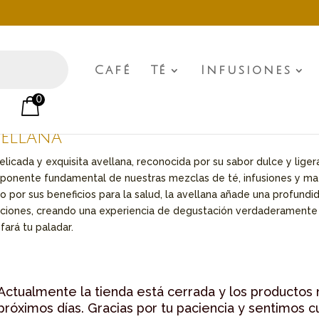
Café
Té
Infusiones
0
g
o
/ Ingredientes del producto / Avellana
ellana
elicada y exquisita avellana, reconocida por su sabor dulce y lig
onente fundamental de nuestras mezclas de té, infusiones y mates
 por sus beneficios para la salud, la avellana añade una profundi
ciones, creando una experiencia de degustación verdaderamente i
sfará tu paladar.
Actualmente la tienda está cerrada y los productos 
próximos días. Gracias por tu paciencia y sentimos c