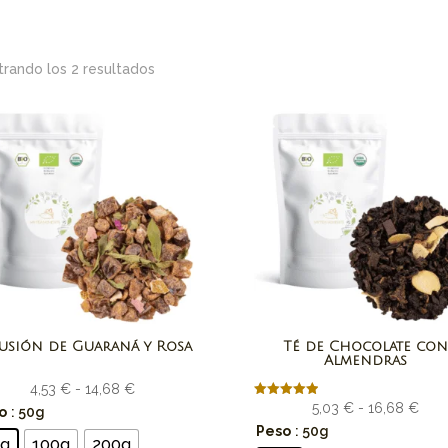
rando los 2 resultados
usión de Guaraná y Rosa
Té de Chocolate co
Almendras
Rango
4,53
€
-
14,68
€
Ran
Valorado
5,03
€
-
16,68
€
de
o
: 50g
con
de
Peso
: 50g
5.00
precios:
0g
100g
200g
de 5