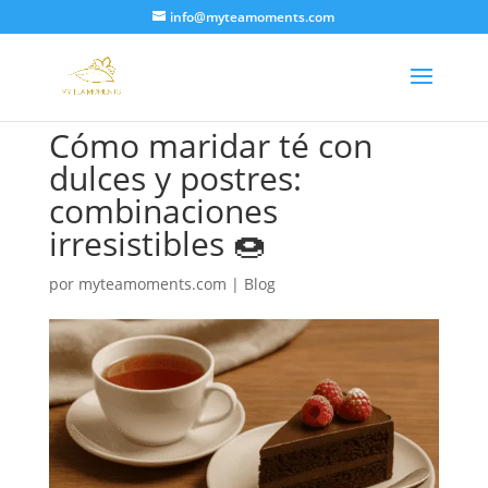
info@myteamoments.com
Cómo maridar té con
dulces y postres:
combinaciones
irresistibles 🍩
por
myteamoments.com
|
Blog