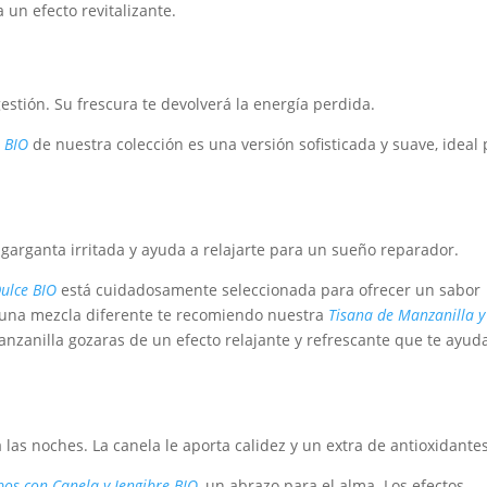
un efecto revitalizante.
gestión. Su frescura te devolverá la energía perdida.
 BIO
de nuestra colección es una versión sofisticada y suave, ideal
a garganta irritada y ayuda a relajarte para un sueño reparador.
ulce BIO
está cuidadosamente seleccionada para ofrecer un sabor
s una mezcla diferente te recomiendo nuestra
Tisana de Manzanilla y
anzanilla gozaras de un efecto relajante y refrescante que te ayud
a las noches. La canela le aporta calidez y un extra de antioxidantes
bos con Canela y Jengibre BIO
, un abrazo para el alma. Los efectos