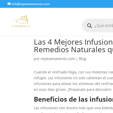
info@myteamoments.com
Búsqueda
de
productos
Las 4 Mejores Infusion
Remedios Naturales q
por
myteamoments.com
|
Blog
Cuando el resfriado llega, con sus molestas co
refugio. Las infusiones no solo calientan el c
infusiones para aliviar los síntomas del resf
en esos días grises. ¡Prepárate para descubri
Beneficios de las infusio
Las infusiones son mucho más que una bebida c