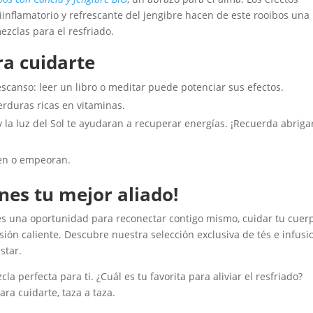
tiinflamatorio y refrescante del jengibre hacen de este rooibos una
zclas para el resfriado.
ra cuidarte
canso: leer un libro o meditar puede potenciar sus efectos.
erduras ricas en vitaminas.
 y la luz del Sol te ayudaran a recuperar energías. ¡Recuerda abriga
ten o empeoran.
nes tu mejor aliado!
es una oportunidad para reconectar contigo mismo, cuidar tu cuer
ión caliente. Descubre nuestra selección exclusiva de tés e infusi
star.
la perfecta para ti. ¿Cuál es tu favorita para aliviar el resfriado?
ra cuidarte, taza a taza.