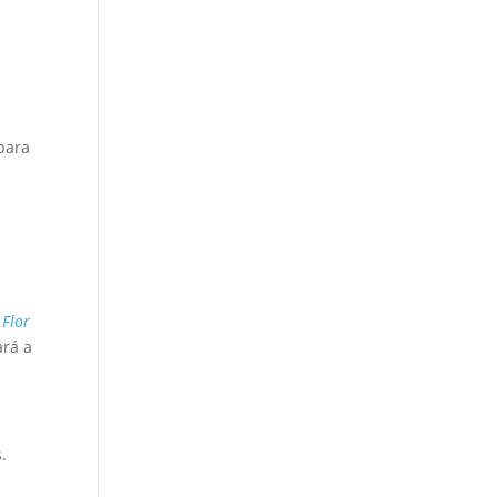
 para
 Flor
ará a
.