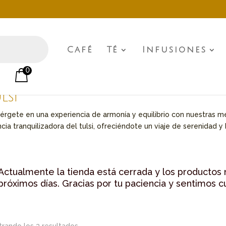
Café
Té
Infusiones
0
g
o
/ Ingredientes del producto / Tulsi
lsi
rgete en una experiencia de armonía y equilibrio con nuestras me
cia tranquilizadora del tulsi, ofreciéndote un viaje de serenidad y 
Actualmente la tienda está cerrada y los productos 
próximos días. Gracias por tu paciencia y sentimos c