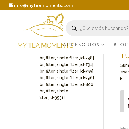
info@myteamoments.com
Búsqueda
de
productos
Accesorios
Blo
[br_filter_single
Inici
filter_id=3536]
Tu
[br_filter_single filter_id=798]
[br_filter_single filter_id=791]
Sumé
[br_filter_single filter_id=755]
esen
[br_filter_single filter_id=796]
[br_filter_single filter_id=800]
[br_filter_single
filter_id=3531]