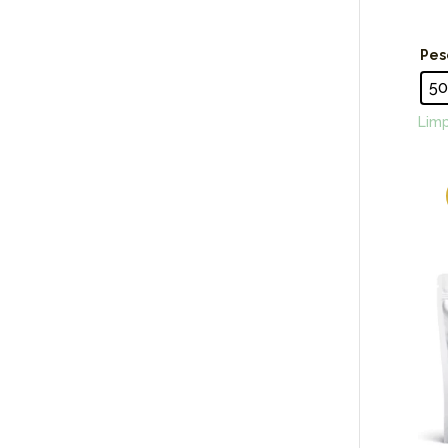
Pes
5
Limp