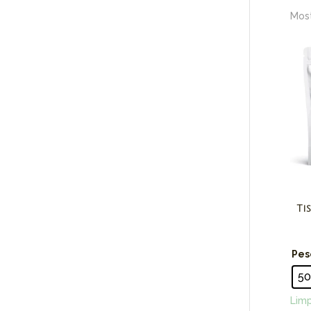
Most
Ti
Pes
5
Limp