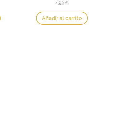
a
4,93
€
hasta
0 €
16,30 €
Añadir al carrito