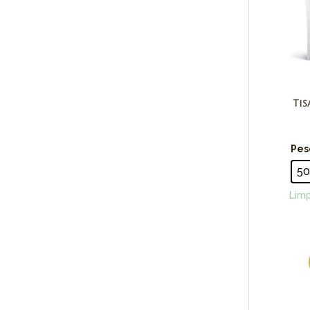
Tis
Pes
5
Limp