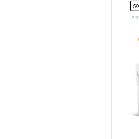
5
Limp