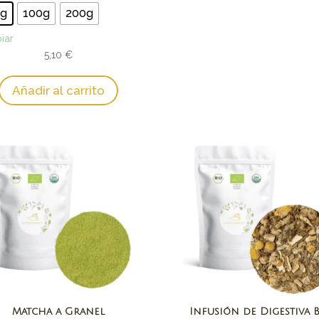
precios:
0g
100g
200g
desde
iar
5,10 €
5,10
€
hasta
16,96 €
Añadir al carrito
Matcha a Granel
Infusión de Digestiva 