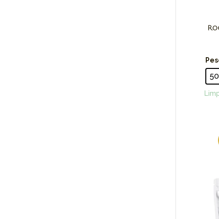
Ro
Pes
5
Limp