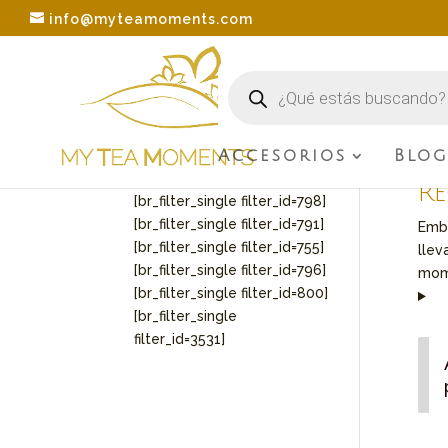
info@myteamoments.com
Búsqueda
de
productos
Accesorios
Blo
[br_filter_single
Inici
filter_id=3536]
Re
[br_filter_single filter_id=798]
[br_filter_single filter_id=791]
Embá
[br_filter_single filter_id=755]
llev
[br_filter_single filter_id=796]
mome
[br_filter_single filter_id=800]
[br_filter_single
filter_id=3531]