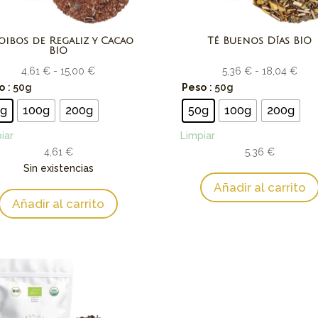
oibos de Regaliz y Cacao
Té Buenos Días BIO
BIO
Rango
Ran
4,61
€
-
15,00
€
5,36
€
-
18,04
€
de
de
o
: 50g
Peso
: 50g
precios:
prec
0g
100g
200g
50g
100g
200g
desde
des
iar
Limpiar
4,61 €
5,36
4,61
€
hasta
5,36
€
hast
Sin existencias
15,00 €
18,0
Añadir al carrito
Añadir al carrito