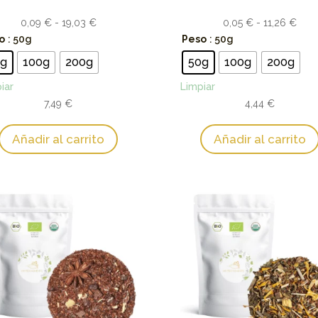
Rango
Ran
0,09
€
-
19,03
€
0,05
€
-
11,26
€
de
de
o
: 50g
Peso
: 50g
precios:
prec
0g
100g
200g
50g
100g
200g
desde
des
iar
Limpiar
0,09 €
0,05
7,49
€
hasta
4,44
€
hast
19,03 €
11,2
Añadir al carrito
Añadir al carrito