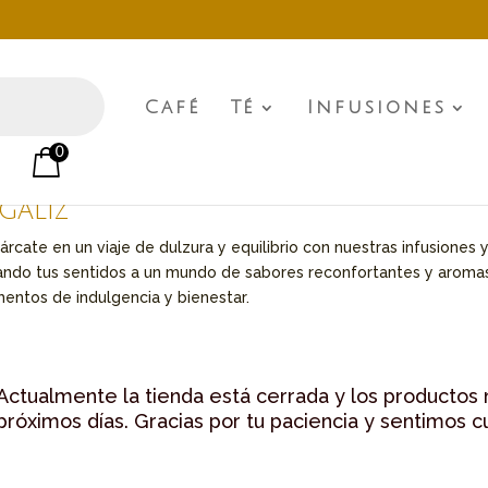
Café
Té
Infusiones
0
g
o
/ Ingredientes del producto / Regaliz
galiz
rcate en un viaje de dulzura y equilibrio con nuestras infusiones y
ando tus sentidos a un mundo de sabores reconfortantes y aromas e
ntos de indulgencia y bienestar.
Actualmente la tienda está cerrada y los productos 
próximos días. Gracias por tu paciencia y sentimos c