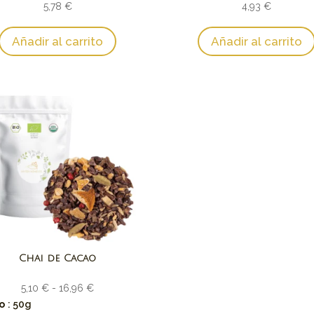
5,78
€
hasta
4,93
€
hast
19,68 €
16,3
Añadir al carrito
Añadir al carrito
Chai de Cacao
Rango
5,10
€
-
16,96
€
de
o
: 50g