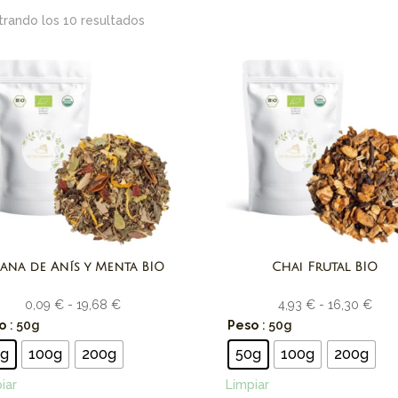
rando los 10 resultados
sana de Anís y Menta BIO
Chai Frutal BIO
Rango
Ran
0,09
€
-
19,68
€
4,93
€
-
16,30
€
de
de
o
: 50g
Peso
: 50g
precios:
prec
0g
100g
200g
50g
100g
200g
desde
des
iar
Limpiar
0,09 €
4,93