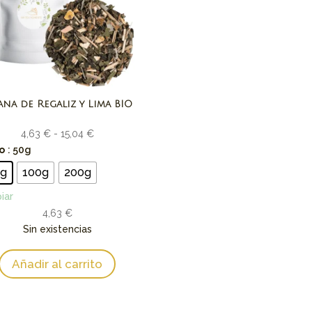
ana de Regaliz y Lima BIO
Rango
4,63
€
-
15,04
€
de
o
: 50g
precios:
0g
100g
200g
desde
iar
4,63 €
4,63
€
hasta
Sin existencias
15,04 €
Añadir al carrito