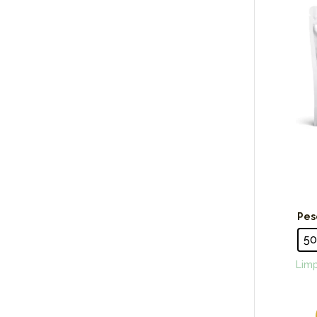
Pes
5
Limp