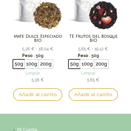
Mate Dulce Especiado
Té Frutos del Bosque
BIO
BIO
Rango
Rango
5,36
€
-
18,04
€
5,65
€
-
19,12
€
de
de
Peso
: 50g
Peso
: 50g
precios:
precios:
50g
100g
200g
50g
100g
200g
desde
desde
Limpiar
Limpiar
5,36 €
5,65 €
5,36
€
5,65
€
hasta
hasta
18,04 €
19,12 €
Añadir al carrito
Añadir al carrito
Mi Cuenta