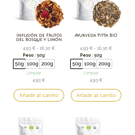
Infusión de Frutos
Ayurveda Pitta BIO
del Bosque y Limón
Rango
Rango
4,93
€
-
16,30
€
4,93
€
-
16,30
€
de
de
Peso
: 50g
Peso
: 50g
precios:
precios:
50g
100g
200g
50g
100g
200g
desde
desde
Limpiar
Limpiar
4,93 €
4,93 €
4,93
€
4,93
€
hasta
hasta
16,30 €
16,30 €
Añadir al carrito
Añadir al carrito