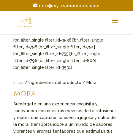
info@myteamoments.com
[br_filter_single filter_id=3536][br_filter_single
filter_id=798][br_filter_single filter_id=791]
[br_filter_single filter_id=755][br_filter_single
filter_id=796][br_filter_single filter_id=800]
[br_filter_single filter_id=3531]
Inicio
/ Ingredientes del producto / Mora
Mora
Sumérgete en una experiencia exquisita y
cautivadora con nuestras mezclas de té, infusiones
y mates que capturan la esencia jugosa y dulce de
la mora, transportándote a un mundo de sabores
vibrantes y aromas tentadores que estimulan tus