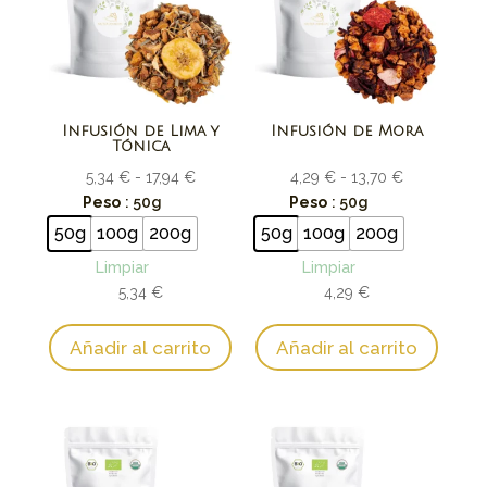
Infusión de Lima y
Infusión de Mora
Tónica
Rango
Rango
5,34
€
-
17,94
€
4,29
€
-
13,70
€
de
de
Peso
: 50g
Peso
: 50g
precios:
precios:
50g
100g
200g
50g
100g
200g
desde
desde
Limpiar
Limpiar
5,34 €
4,29 €
5,34
€
4,29
€
hasta
hasta
17,94 €
13,70 €
Añadir al carrito
Añadir al carrito