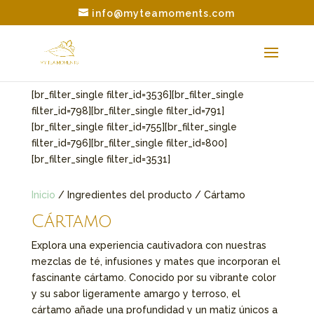
info@myteamoments.com
[br_filter_single filter_id=3536][br_filter_single
filter_id=798][br_filter_single filter_id=791]
[br_filter_single filter_id=755][br_filter_single
filter_id=796][br_filter_single filter_id=800]
[br_filter_single filter_id=3531]
Inicio
/ Ingredientes del producto / Cártamo
Cártamo
Explora una experiencia cautivadora con nuestras
mezclas de té, infusiones y mates que incorporan el
fascinante cártamo. Conocido por su vibrante color
y su sabor ligeramente amargo y terroso, el
cártamo añade una profundidad y un matiz únicos a