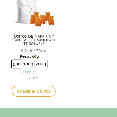
Ositos de Naranja y
Canela – Gominola o
Té Soluble
Rango
0,04
€
-
7,91
€
de
Peso
: 50g
precios:
50g
100g
200g
desde
Limpiar
0,04 €
3,12
€
hasta
7,91 €
Añadir al carrito