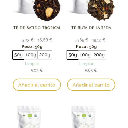
Té de Batido Tropical
Té Ruta de la Seda
Rango
Rango
5,03
€
-
16,68
€
5,65
€
-
19,12
€
de
de
Peso
: 50g
Peso
: 50g
precios:
precios:
50g
100g
200g
50g
100g
200g
desde
desde
Limpiar
Limpiar
5,03 €
5,65 €
5,03
€
5,65
€
hasta
hasta
16,68 €
19,12 €
Añadir al carrito
Añadir al carrito