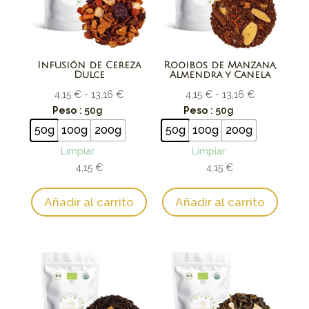
Infusión de Cereza
Rooibos de Manzana,
Dulce
Almendra y Canela
Rango
Rango
4,15
€
-
13,16
€
4,15
€
-
13,16
€
de
de
Peso
: 50g
Peso
: 50g
precios:
precios:
50g
100g
200g
50g
100g
200g
desde
desde
Limpiar
Limpiar
4,15 €
4,15 €
4,15
€
4,15
€
hasta
hasta
13,16 €
13,16 €
Añadir al carrito
Añadir al carrito