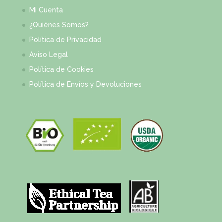
Mi Cuenta
¿Quiénes Somos?
Política de Privacidad
Aviso Legal
Política de Cookies
Política de Envíos y Devoluciones