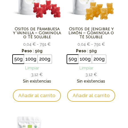
Ositos de Frambuesa
Ositos de Jengibre y
y Vainilla – Gominola
Limón – Gominola o
o Té Soluble
Té Soluble
Rango
Rango
0,04
€
-
7,91
€
0,04
€
-
7,91
€
de
de
Peso
: 50g
Peso
: 50g
precios:
precios:
50g
100g
200g
50g
100g
200g
desde
desde
Limpiar
Limpiar
0,04 €
0,04 €
3,12
€
3,12
€
hasta
hasta
Sin existencias
Sin existencias
7,91 €
7,91 €
Añadir al carrito
Añadir al carrito