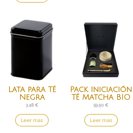
Lata para Té
Pack Iniciación
Negra
Té Matcha BIO
3,48
€
59,90
€
Leer más
Leer más