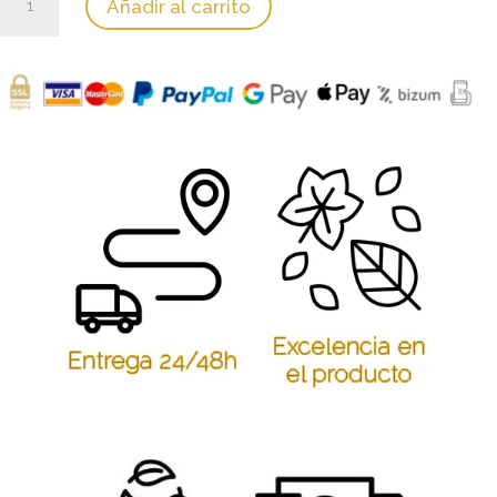
Añadir al carrito
de
Hierro
Benxi
cantidad