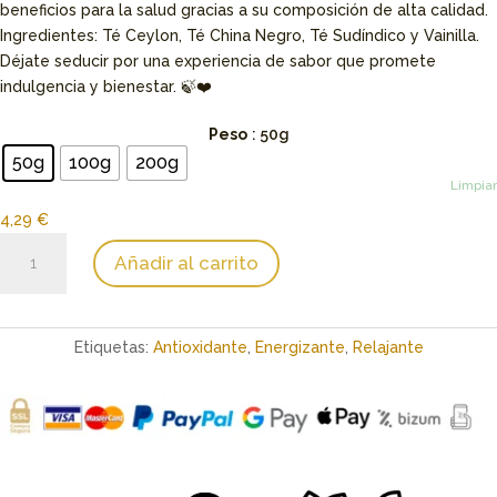
beneficios para la salud gracias a su composición de alta calidad.
Ingredientes: Té Ceylon, Té China Negro, Té Sudíndico y Vainilla.
Déjate seducir por una experiencia de sabor que promete
indulgencia y bienestar. 🍃❤️
Peso
: 50g
50g
100g
200g
Limpiar
4,29
€
Té
Añadir al carrito
de
Vainilla
cantidad
Etiquetas:
Antioxidante
,
Energizante
,
Relajante