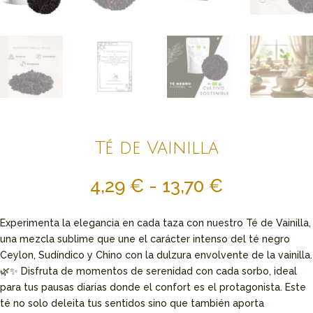
Té de Vainilla
Rango
4,29
€
-
13,70
€
de
precios:
Experimenta la elegancia en cada taza con nuestro Té de Vainilla,
desde
una mezcla sublime que une el carácter intenso del té negro
4,29 €
Ceylon, Sudíndico y Chino con la dulzura envolvente de la vainilla.
hasta
🌿✨ Disfruta de momentos de serenidad con cada sorbo, ideal
13,70 €
para tus pausas diarias donde el confort es el protagonista. Este
té no solo deleita tus sentidos sino que también aporta