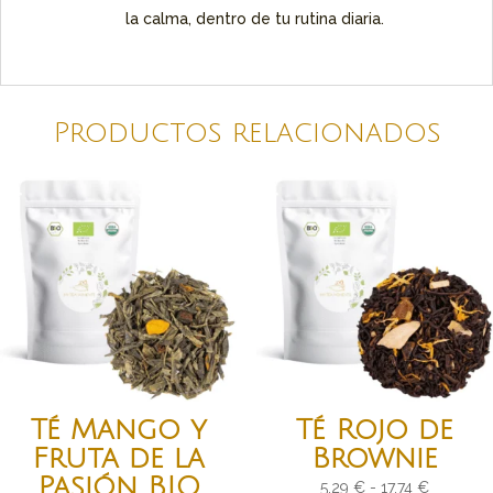
la calma, dentro de tu rutina diaria.
Productos relacionados
Té Mango y
Té Rojo de
Fruta de la
Brownie
Pasión BIO
Rango
5,29
€
-
17,74
€