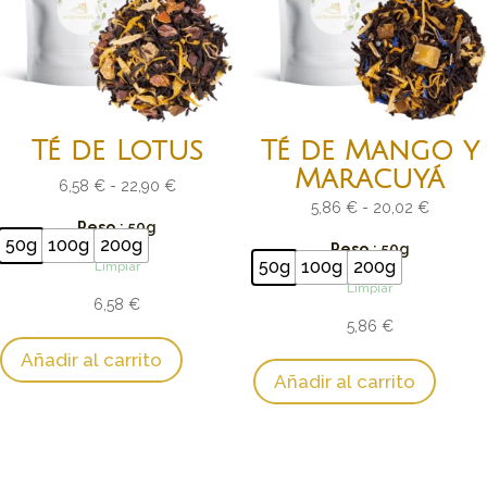
Té de Lotus
Té de Mango y
Maracuyá
Rango
6,58
€
-
22,90
€
Rango
5,86
€
-
20,02
€
de
Peso
: 50g
de
precios:
50g
100g
200g
Peso
: 50g
precios:
50g
100g
200g
Limpiar
desde
Limpiar
desde
6,58 €
6,58
€
5,86 €
hasta
5,86
€
hasta
22,90 €
Añadir al carrito
20,02 €
Añadir al carrito