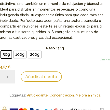
15,22 €
distintivo, sino también un momento de relajación y bienestar.
Ideal para disfrutar en momentos especiales o como una
indulgencia diaria, su experiencia única hará que cada taza sea
inolvidable. Perfecto para acompañar una lectura tranquila o
compartir en reuniones, este té es un regalo exquisito para ti
mismo o tus seres queridos. ☕ Sumérgete en su mundo de
aromas cautivadores y calidad excepcional.
Peso
: 50g
50g
100g
200g
Limpiar
4,67
€
Té
Añadir al carrito
Earl
Grey
Lady
Star
Etiquetas:
Antioxidante
,
Concentración
,
Mejora anímica
cantidad