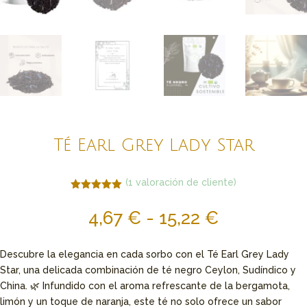
Té Earl Grey Lady Star
(
1
valoración de cliente)
Valorado
con
5.00
de
Rango
4,67
€
-
15,22
€
5 en base
a
valoración
de
de un
precios:
cliente
Descubre la elegancia en cada sorbo con el Té Earl Grey Lady
desde
Star, una delicada combinación de té negro Ceylon, Sudíndico y
4,67 €
China. 🌿 Infundido con el aroma refrescante de la bergamota,
hasta
limón y un toque de naranja, este té no solo ofrece un sabor