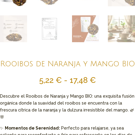
Rooibos de Naranja y Mango BIO
Rango
5,22
€
-
17,48
€
de
precios:
Descubre el Rooibos de Naranja y Mango BIO: una exquisita fusión
desde
orgánica donde la suavidad del rooibos se encuentra con la
5,22 €
frescura cítrica de la naranja y la dulzura irresistible del mango. 🌿
hasta
🌸
17,48 €
✨
Momentos de Serenidad:
Perfecto para relajarse, ya sea
caliente para reconfortarte o frío para refrescarte en los días de