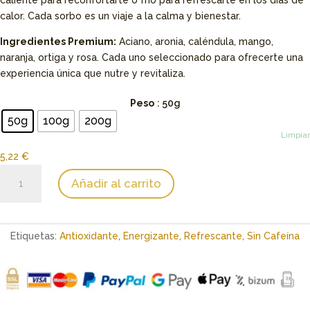
calor. Cada sorbo es un viaje a la calma y bienestar.
Ingredientes Premium:
Aciano, aronia, caléndula, mango,
naranja, ortiga y rosa. Cada uno seleccionado para ofrecerte una
experiencia única que nutre y revitaliza.
Peso
: 50g
50g
100g
200g
Limpiar
5,22
€
Rooibos
Añadir al carrito
de
Naranja
y
Mango
Etiquetas:
Antioxidante
,
Energizante
,
Refrescante
,
Sin Cafeína
BIO
cantidad