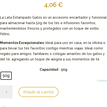
4,06
€
La Lata Estampado Gatos es un accesorio encantador y funcional
para almacenar hasta 50g de tus tés e infusiones favoritos,
manteniéndolos frescos y protegidos con un toque de estilo
felino.
Momentos Excepcionales:
Ideal para uso en casa, en la oficina o
para llevar tus tés favoritos contigo mientras viajas. Ideal como
regalo para amigos, familiares o colegas amantes de los gatos y
del té, agregando un toque de alegría a sus momentos de té.
Capacidad
: 50g
50g
Limpiar
Lata
Añadir al carrito
Estampado
Gatos
cantidad