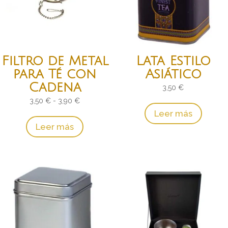
Filtro de Metal
Lata Estilo
para Té con
Asiático
Cadena
3,50
€
Rango
3,50
€
-
3,90
€
Leer más
de
Leer más
precios:
desde
3,50 €
hasta
3,90 €