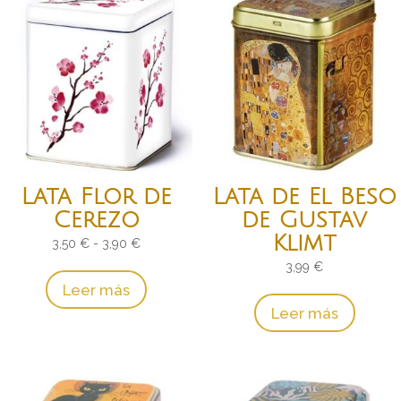
Lata Flor de
Lata de El Beso
Cerezo
de Gustav
Klimt
Rango
3,50
€
-
3,90
€
de
3,99
€
Leer más
precios:
Leer más
desde
3,50 €
hasta
3,90 €