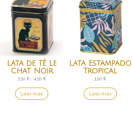
Lata de Té Le
Lata Estampado
Chat Noir
Tropical
Rango
3,50
€
-
4,50
€
3,50
€
de
Leer más
Leer más
precios:
desde
3,50 €
hasta
4,50 €