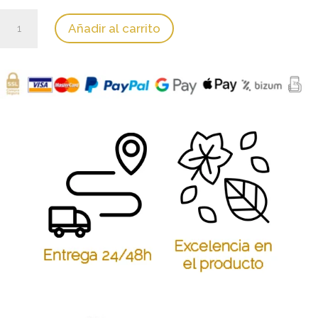
Calabazas
Añadir al carrito
Para
Mate
cantidad